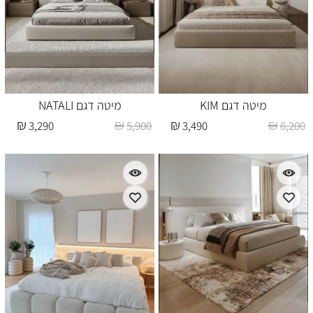
מיטה דגם KIM
מיטה דגם NATALI
₪
₪
₪
₪
3,290
5,900
3,490
6,200