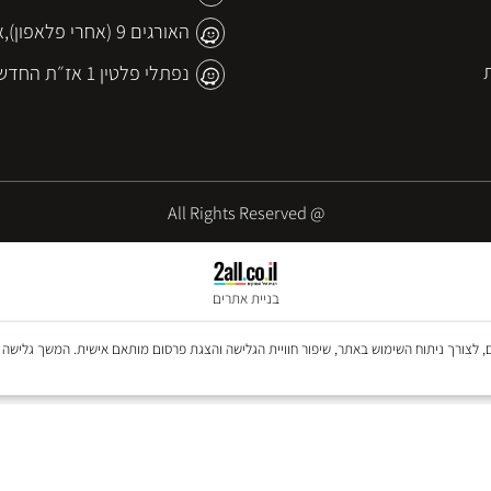
Rishonlugasi@gmail.com
073-3332012
האורגים 9 (אחרי פלאפון),אשדוד
נפתלי פלטין 1 אז״ת החדש,ראשון לציון
@ All Rights Reserved
בניית אתרים
Co, לרבות של צדדים שלישיים, לצורך ניתוח השימוש באתר, שיפור חוויית הגלישה והצגת פרסום מותאם אישית. המ