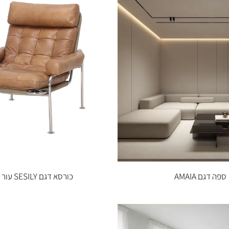
₪
7,990