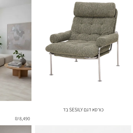
כורסא דגם SESILY עור כהה
ספה דגם
₪
8,490