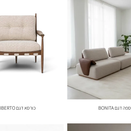
 AMAIA
כורסא דגם SESILY עור בהיר