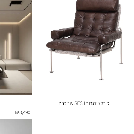
₪
6,900